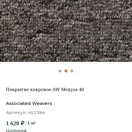
Покрытие ковровое AW Медуза 40
Associated Weavers
Артикул:
452384
1 620
₽
/
1 м²
Ширина