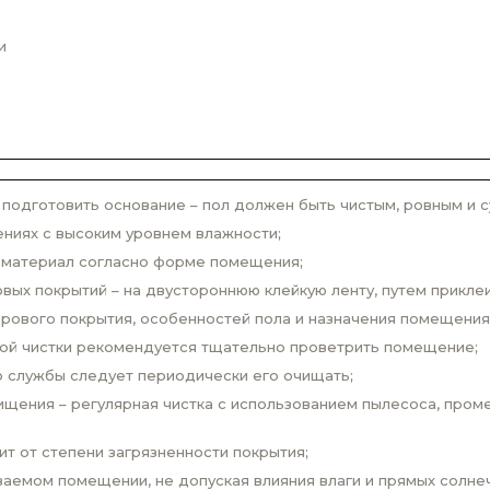
и
одготовить основание – пол должен быть чистым, ровным и с
ниях с высоким уровнем влажности;
 материал согласно форме помещения;
вых покрытий – на двустороннюю клейкую ленту, путем прикле
врового покрытия, особенностей пола и назначения помещения
вой чистки рекомендуется тщательно проветрить помещение;
о службы следует периодически его очищать;
щения – регулярная чистка с использованием пылесоса, проме
ит от степени загрязненности покрытия;
аемом помещении, не допуская влияния влаги и прямых солнеч