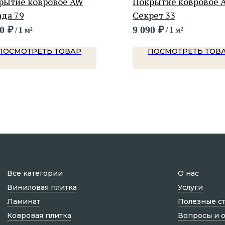
рытие ковровое AW
Покрытие ковровое 
ада 79
Секрет 33
0
₽
9 090
₽
/
1 м²
/
1 м²
ПОСМОТРЕТЬ ТОВАР
ПОСМОТРЕТЬ ТОВ
Все категории
О нас
Виниловая плитка
Услуги
Ламинат
Полезные с
Ковровая плитка
Вопросы и 