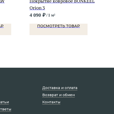
AW
Покрытие ковровое BONKEEL
Пок
Orion 3
Сек
4 090
₽
9 0
/
1 м²
АР
ПОСМОТРЕТЬ ТОВАР
Доставка и оплата
Возврат и обмен
татьи
Контакты
ответы