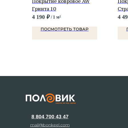
AW
Покрытие ковровое AW
Пок
Гринта 10
Стр
4 190
₽
4 49
/
1 м²
Р
ПОСМОТРЕТЬ ТОВАР
8 804 700 43 47
mail@bonkeel.com