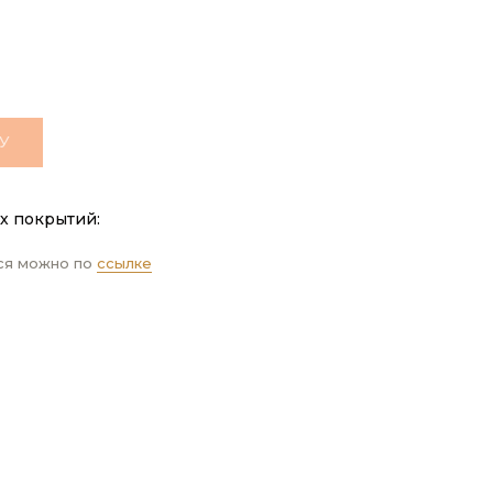
У
х покрытий:
ся можно по
ссылке