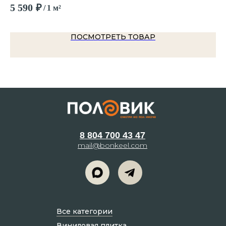
5 590
₽
2 
/
1 м²
ПОСМОТРЕТЬ ТОВАР
8 804 700 43 47
mail@bonkeel.com
Все категории
Виниловая плитка