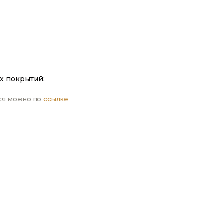
У
х покрытий:
ся можно по
ссылке