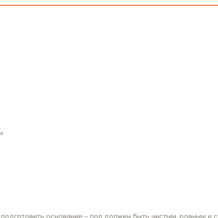
и
одготовить основание – пол должен быть чистым, ровным и с