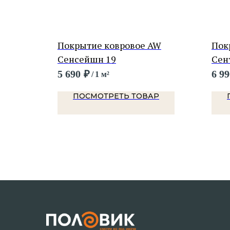
BONKEEL
Покрытие ковровое AW
Пок
Сенсейшн 19
Сен
5 690
₽
6 99
/
1 м²
Р
ПОСМОТРЕТЬ ТОВАР