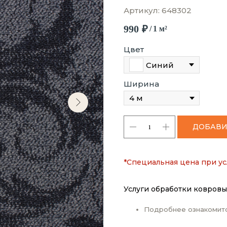
Артикул:
648302
990
₽
/
1 м²
Цвет
Синий
Ширина
ДОБАВИ
*Специальная цена при ус
Услуги обработки ковровы
Подробнее ознакомит