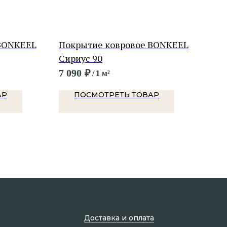
 BONKEEL
Покрытие ковровое BONKEEL
Пок
Сириус 90
Фло
7 090
₽
1 8
/
1 м²
АР
ПОСМОТРЕТЬ ТОВАР
Доставка и оплата