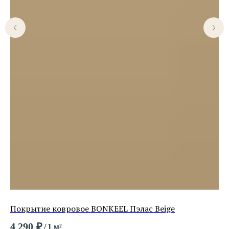
Покрытие ковровое BONKEEL Пэлас Beige
По
4 290
₽
3 
/
1 м²