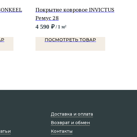
 BONKEEL
Покрытие ковровое INVICTUS
Пок
Ремус 28
03
4 590
₽
6 4
/
1 м²
АР
ПОСМОТРЕТЬ ТОВАР
Доставка и оплата
Возврат и обмен
татьи
Контакты