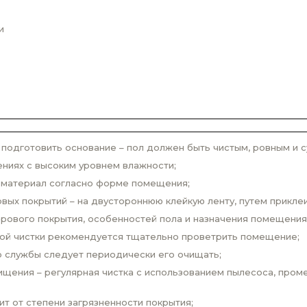
и
одготовить основание – пол должен быть чистым, ровным и с
ниях с высоким уровнем влажности;
 материал согласно форме помещения;
вых покрытий – на двустороннюю клейкую ленту, путем прикле
врового покрытия, особенностей пола и назначения помещения
вой чистки рекомендуется тщательно проветрить помещение;
о службы следует периодически его очищать;
щения – регулярная чистка с использованием пылесоса, проме
ит от степени загрязненности покрытия;