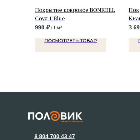
W Колор
Покрытие ковровое BONKEEL
Пок
Соул 1 Blue
Киа
990
₽
3 69
/
1 м²
Р
ПОСМОТРЕТЬ ТОВАР
8 804 700 43 47