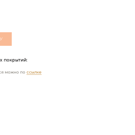
У
х покрытий:
ся можно по
ссылке