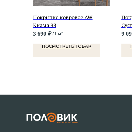
AW
Покрытие ковровое AW
Пок
Киама 98
Сус
3 690
₽
9 09
/
1 м²
Р
ПОСМОТРЕТЬ ТОВАР