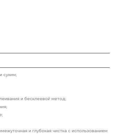
 сухим;
леивания и бесклеевой метод;
ия;
е;
омежуточная и глубокая чистка с использованием