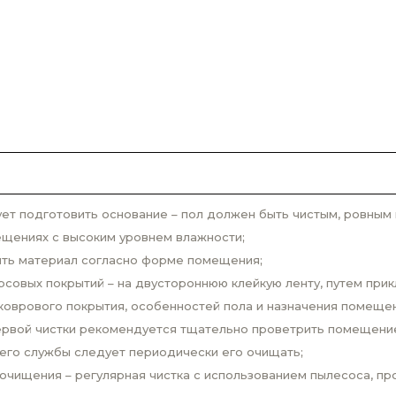
т подготовить основание – пол должен быть чистым, ровным и
ещениях с высоким уровнем влажности;
ить материал согласно форме помещения;
рсовых покрытий – на двустороннюю клейкую ленту, путем прик
 коврового покрытия, особенностей пола и назначения помещен
ервой чистки рекомендуется тщательно проветрить помещени
 его службы следует периодически его очищать;
очищения – регулярная чистка с использованием пылесоса, пр