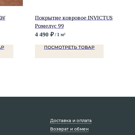
AW
Покрытие ковровое INVICTUS
Пок
Ромелус 99
Гле
4 490
₽
5 3
/
1 м²
АР
ПОСМОТРЕТЬ ТОВАР
Доставка и оплата
Возврат и обмен