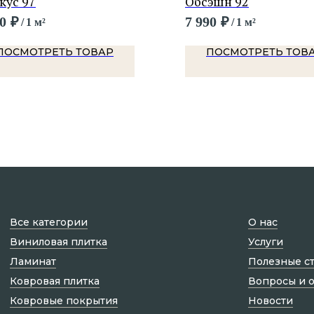
кус 97
Обсэшн 92
0
₽
7 990
₽
/
1 м²
/
1 м²
ПОСМОТРЕТЬ ТОВАР
ПОСМОТРЕТЬ ТОВ
Все категории
О нас
Виниловая плитка
Услуги
Ламинат
Полезные с
Ковровая плитка
Вопросы и 
Ковровые покрытия
Новости