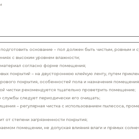
и
одготовить основание – пол должен быть чистым, ровным и с
ниях с высоким уровнем влажности;
 материал согласно форме помещения;
вых покрытий – на двустороннюю клейкую ленту, путем прикле
врового покрытия, особенностей пола и назначения помещения
вой чистки рекомендуется тщательно проветрить помещение;
о службы следует периодически его очищать;
щения – регулярная чистка с использованием пылесоса, проме
ит от степени загрязненности покрытия;
аемом помещении, не допуская влияния влаги и прямых солнеч