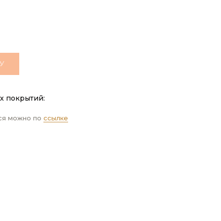
У
х покрытий:
ся можно по
ссылке