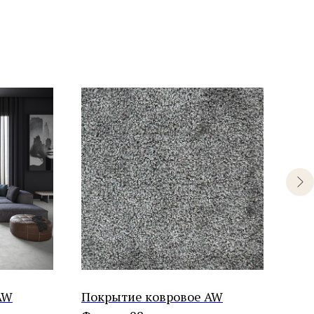
AW
Покрытие ковровое AW
Пок