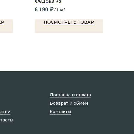
Федонэ 98
Ром
6 190
₽
4 4
/
1 м²
АР
ПОСМОТРЕТЬ ТОВАР
Доставка и оплата
Возврат и обмен
татьи
Контакты
ответы