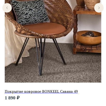
Покрытие ковровое BONKEEL Савана 49
По
1 890
₽
2 