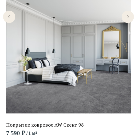
Покрытие ковровое AW Скент 98
По
7 590
₽
9 
/
1 м²