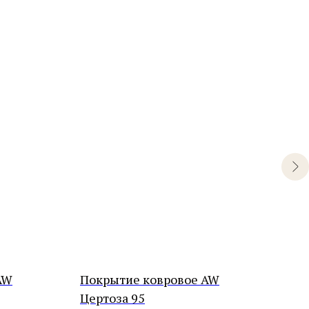
AW
Покрытие ковровое AW
Пок
Цертоза 95
Сед