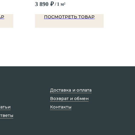
3 890
₽
5 6
/
1 м²
АР
ПОСМОТРЕТЬ ТОВАР
Доставка и оплата
Возврат и обмен
татьи
Контакты
ответы