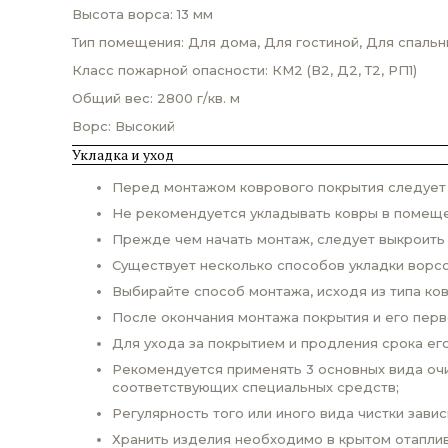
Высота ворса: 13 мм
Тип помещения: Для дома, Для гостиной, Для спальн
Класс пожарной опасности: КМ2 (В2, Д2, Т2, РП1)
Общий вес: 2800 г/кв. м
Ворс: Высокий
Укладка и уход
Перед монтажом коврового покрытия следует п
Не рекомендуется укладывать ковры в помеще
Прежде чем начать монтаж, следует выкроить
Существует несколько способов укладки ворсо
Выбирайте способ монтажа, исходя из типа ко
После окончания монтажа покрытия и его пер
Для ухода за покрытием и продления срока ег
Рекомендуется применять 3 основных вида очи
соответствующих специальных средств;
Регулярность того или иного вида чистки завис
Хранить изделия необходимо в крытом отаплив