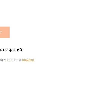
У
х покрытий:
ся можно по
ссылке