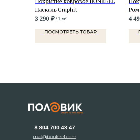
BONKEEL
Покрытие ковровое BONKEEL
Пок
Паскаль Graphit
Ром
3 290
₽
4 49
/
1 м²
Р
ПОСМОТРЕТЬ ТОВАР
8 804 700 43 47
mail@bonkeel.com