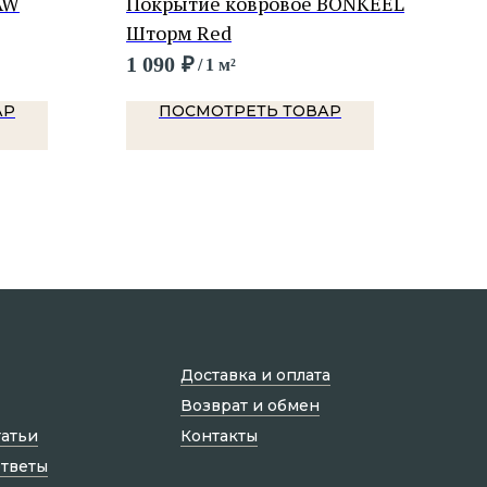
AW
Покрытие ковровое BONKEEL
Пок
Шторм Red
Што
1 090
₽
1 0
/
1 м²
АР
ПОСМОТРЕТЬ ТОВАР
Доставка и оплата
Возврат и обмен
татьи
Контакты
ответы