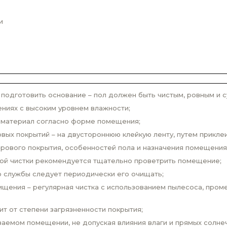
и
одготовить основание – пол должен быть чистым, ровным и с
ниях с высоким уровнем влажности;
 материал согласно форме помещения;
вых покрытий – на двустороннюю клейкую ленту, путем прикле
врового покрытия, особенностей пола и назначения помещения
вой чистки рекомендуется тщательно проветрить помещение;
о службы следует периодически его очищать;
щения – регулярная чистка с использованием пылесоса, проме
ит от степени загрязненности покрытия;
аемом помещении, не допуская влияния влаги и прямых солнеч