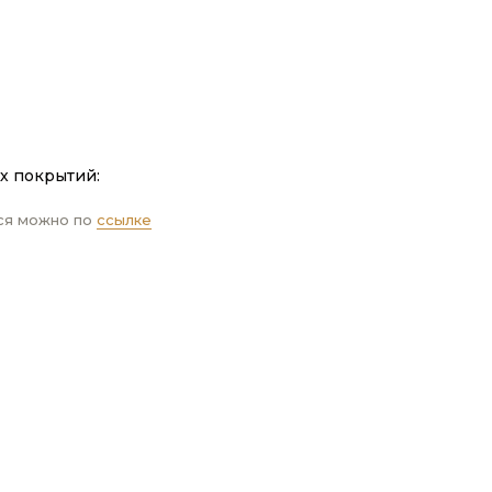
У
х покрытий:
ся можно по
ссылке