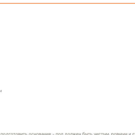
и
одготовить основание – пол должен быть чистым, ровным и с