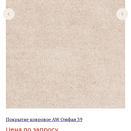
Покрытие ковровое AW Омфал 39
По
Цена по запросу