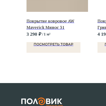
BONKEEL
Покрытие ковровое AW
Пок
Maverick Минос 31
Гри
3 290
₽
4 19
/
1 м²
Р
ПОСМОТРЕТЬ ТОВАР