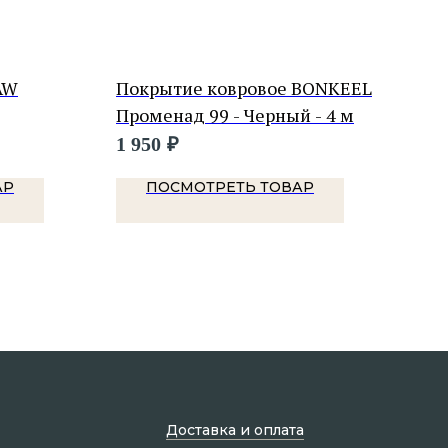
AW
Покрытие ковровое BONKEEL
Пок
Променад 99 - Черный - 4 м
Сон
1 950
₽
5 8
АР
ПОСМОТРЕТЬ ТОВАР
Доставка и оплата