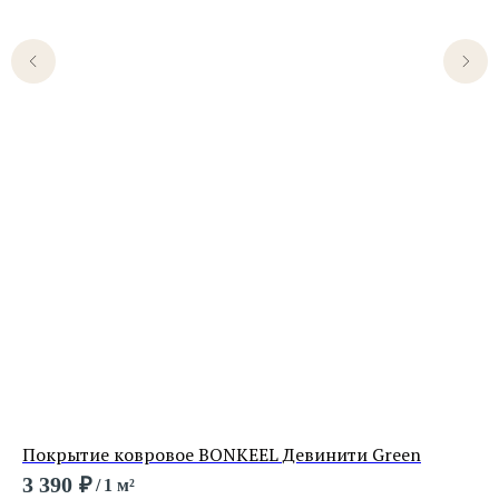
Покрытие ковровое BONKEEL Девинити Green
По
3 390
₽
9 
/
1 м²