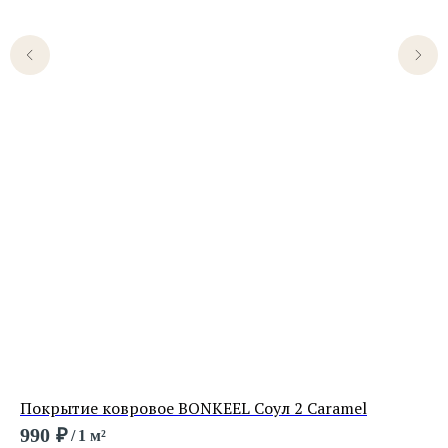
Покрытие ковровое BONKEEL Соул 2 Caramel
По
990
₽
9 
/
1 м²