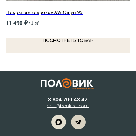
Покрытие ковровое AW Ошун 95
По
11 490
₽
1 
/
1 м²
ПОСМОТРЕТЬ ТОВАР
8 804 700 43 47
mail@bonkeel.com