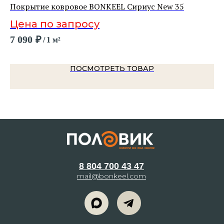
Покрытие ковровое BONKEEL Сириус New 35
По
Цена по запросу
7 090
₽
2 
/
1 м²
ПОСМОТРЕТЬ ТОВАР
8 804 700 43 47
mail@bonkeel.com