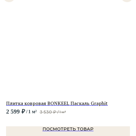
Плитка ковровая BONKEEL Паскаль Graphit
Пл
2 599
₽
1 
/
1 м²
3 530
₽
/
1 м²
ПОСМОТРЕТЬ ТОВАР