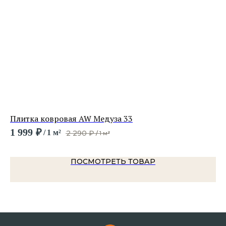
Плитка ковровая AW Медуза 33
Пл
1 999
₽
6 
/
1 м²
2 290
₽
/
1 м²
ПОСМОТРЕТЬ ТОВАР