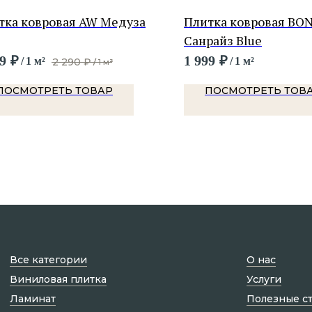
тка ковровая AW Медуза
Плитка ковровая BO
Санрайз Blue
9
₽
1 999
₽
/
1 м²
/
1 м²
2 290
₽
/
1 м²
ПОСМОТРЕТЬ ТОВАР
ПОСМОТРЕТЬ ТОВ
Все категории
О нас
Виниловая плитка
Услуги
Ламинат
Полезные с