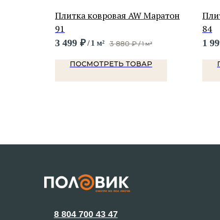
NKEEL
Плитка ковровая AW Маратон
Пли
91
84
3 499
₽
1 99
/
1 м²
3 880
₽
м²
/
1 м²
Р
ПОСМОТРЕТЬ ТОВАР
8 804 700 43 47