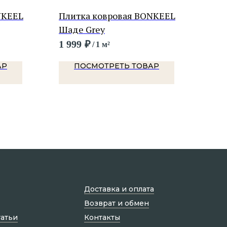
NKEEL
Плитка ковровая BONKEEL
Пли
Шаде Grey
33
1 999
₽
1 9
/
1 м²
АР
ПОСМОТРЕТЬ ТОВАР
Доставка и оплата
Возврат и обмен
татьи
Контакты