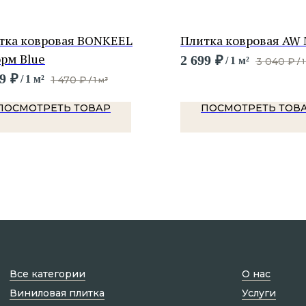
тка ковровая BONKEEL
Плитка ковровая AW 
рм Blue
2 699
₽
/
1 м²
3 040
₽
/
1
9
₽
/
1 м²
1 470
₽
/
1 м²
ПОСМОТРЕТЬ ТОВАР
ПОСМОТРЕТЬ ТОВ
Все категории
О нас
Виниловая плитка
Услуги