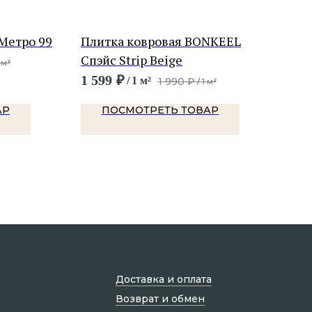
Метро 99
Плитка ковровая BONKEEL
Пли
Спэйс Strip Beige
78
 м²
1 599
₽
3 4
/
1 м²
1 990
₽
/
1 м²
АР
ПОСМОТРЕТЬ ТОВАР
Доставка и оплата
Возврат и обмен