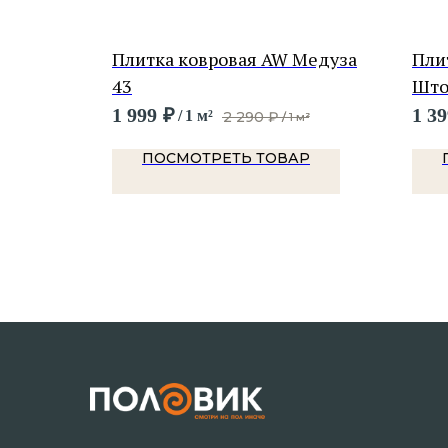
Метро 77
Плитка ковровая AW Медуза
Пли
43
Што
 м²
1 999
₽
1 39
/
1 м²
2 290
₽
/
1 м²
Р
ПОСМОТРЕТЬ ТОВАР