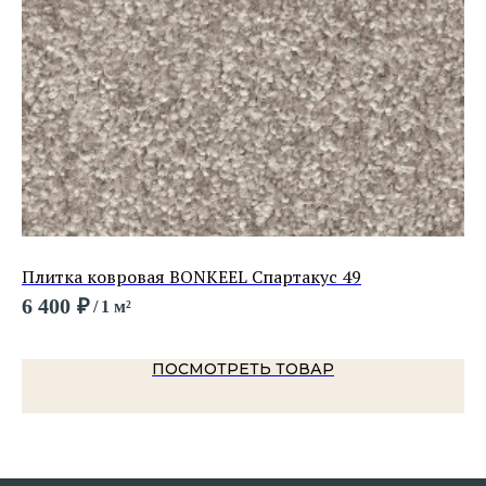
Плитка ковровая BONKEEL Спартакус 49
Пл
6 400
₽
3 
/
1 м²
ПОСМОТРЕТЬ ТОВАР