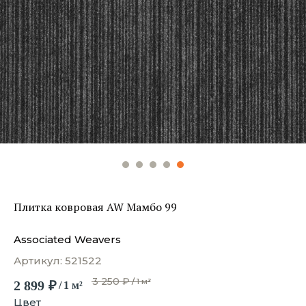
Плитка ковровая AW Мамбо 99
Associated Weavers
Артикул:
521522
3 250
₽
/
1 м²
2 899
₽
/
1 м²
Цвет