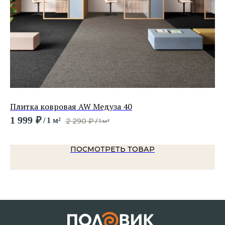
Плитка ковровая AW Медуза 40
Пл
1 999
₽
1 
/
1 м²
2 290
₽
/
1 м²
ПОСМОТРЕТЬ ТОВАР