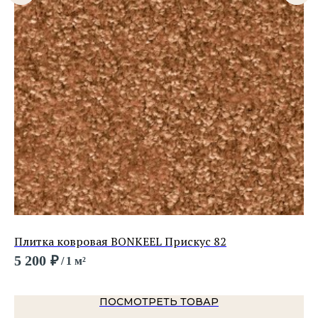
Плитка ковровая BONKEEL Прискус 82
Пл
5 200
₽
2 
/
1 м²
ПОСМОТРЕТЬ ТОВАР