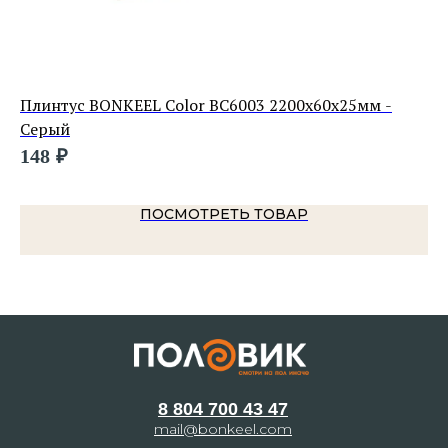
Плинтуc BONKEEL Color ВС6003 2200х60х25мм -
Пл
Серый
35
148
₽
ПОСМОТРЕТЬ ТОВАР
8 804 700 43 47
mail@bonkeel.com